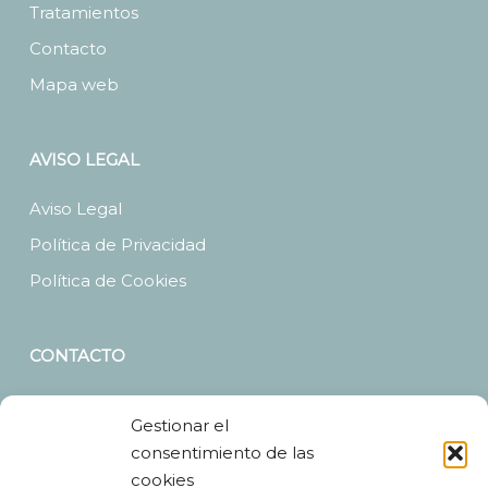
Tratamientos
Contacto
Mapa web
AVISO LEGAL
Aviso Legal
Política de Privacidad
Política de Cookies
CONTACTO
Dirección
: C/Cardenal Mella, 3. 49009 – Zamora
Gestionar el
Teléfono
: 980 54 25 31 y 681 39 79 09
consentimiento de las
Email
:
info@clinicadentalranilla.com
cookies