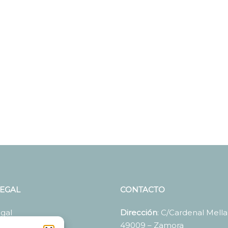
LEGAL
CONTACTO
egal
Dirección
: C/Cardenal Mella,
49009 – Zamora