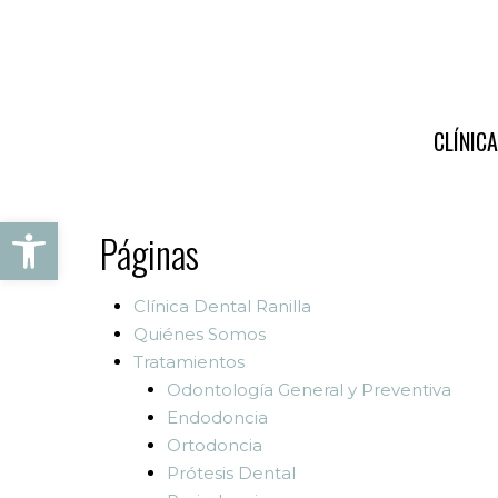
Ir
al
contenido
principal
CLÍNIC
Abrir barra de herramientas
Páginas
Clínica Dental Ranilla
Quiénes Somos
Tratamientos
Odontología General y Preventiva
Endodoncia
Ortodoncia
Prótesis Dental