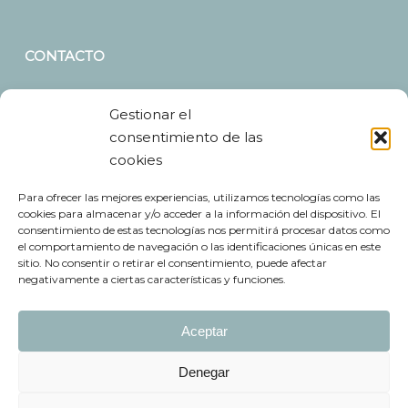
CONTACTO
Dirección
: C/Cardenal Mella, 3. 49009 – Zamora
Gestionar el
Teléfono
: 980 54 25 31 y 681 39 79 09
consentimiento de las
Email
:
info@clinicadentalranilla.com
cookies
Para ofrecer las mejores experiencias, utilizamos tecnologías como las
cookies para almacenar y/o acceder a la información del dispositivo. El
HORARIO
consentimiento de estas tecnologías nos permitirá procesar datos como
el comportamiento de navegación o las identificaciones únicas en este
De lunes a viernes
sitio. No consentir o retirar el consentimiento, puede afectar
negativamente a ciertas características y funciones.
9.30h – 14.00h
Aceptar
16.30h – 20.00h
Denegar