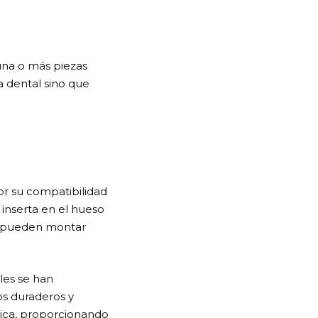
una o más piezas
a dental sino que
or su compatibilidad
 inserta en el hueso
se pueden montar
les se han
os duraderos y
nica, proporcionando