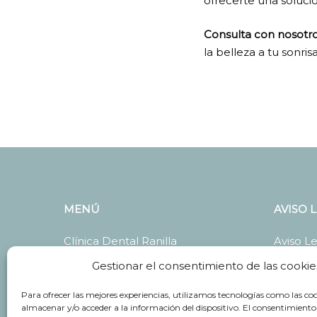
ofrecerte una soluci
Consulta con nosotr
la belleza a tu sonrisa
MENÚ
AVISO 
Clínica Dental Ranilla
Aviso L
Quiénes Somos
Política
Gestionar el consentimiento de las cookie
Tratamientos
Política
Para ofrecer las mejores experiencias, utilizamos tecnologías como las co
almacenar y/o acceder a la información del dispositivo. El consentimiento
Contacto