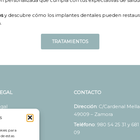
ón personalizada que cumpla con tus expectativas de salud 
os
y descubre cómo los implantes dentales pueden restaurar
.
TRATAMIENTOS
LEGAL
CONTACTO
egal
Dirección
: C/Cardenal Mella,
49009 – Zamora
 de Privacidad
s
Teléfono
: 980 54 25 31 y 681
 de Cookies
okies para
09
 de estas