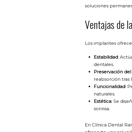
soluciones permanen
Ventajas de l
Los implantes ofrece
Estabilidad
: Actú
dentales.
Preservación de
reabsorción tras 
Funcionalidad
: P
naturales.
Estética
: Se dise
sonrisa.
En Clínica Dental Ran