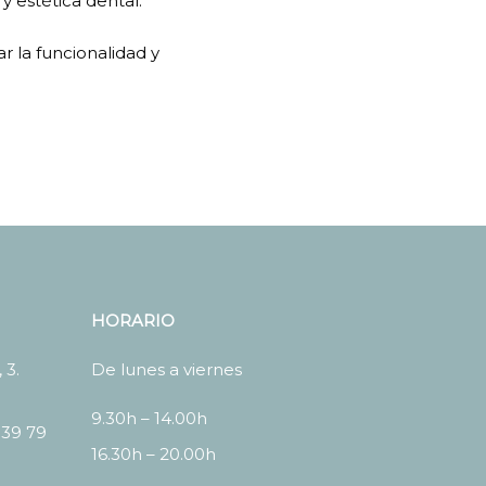
y estética dental.
 la funcionalidad y
HORARIO
 3.
De lunes a viernes
9.30h – 14.00h
 39 79
16.30h – 20.00h